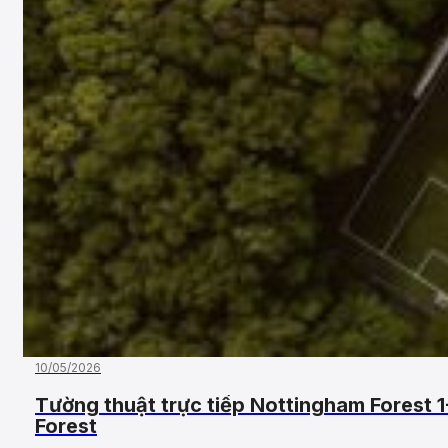
10/05/2026
Tường thuật trực tiếp Nottingham Forest 
Forest