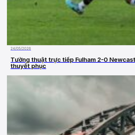
24/05/2026
Tường thuật trực tiếp Fulham 2-0 Newcast
thuyết phục