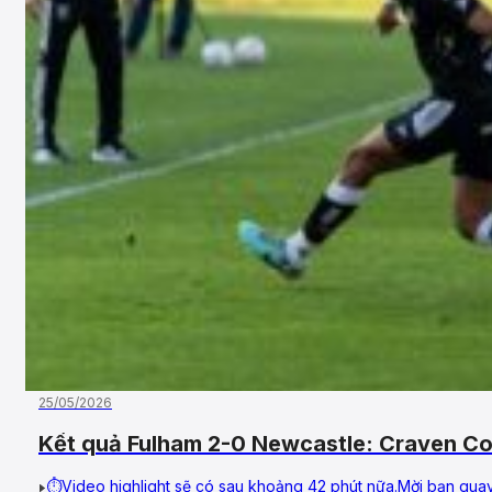
25/05/2026
Kết quả Fulham 2-0 Newcastle: Craven Co
⏱Video highlight sẽ có sau khoảng 42 phút nữa.Mời bạn quay