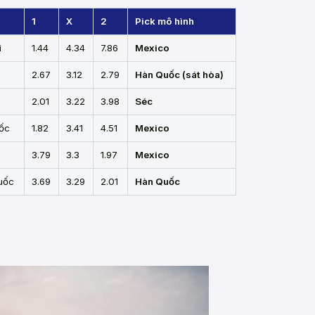
1
X
2
Pick mô hình
i
1.44
4.34
7.86
Mexico
2.67
3.12
2.79
Hàn Quốc (sát hòa)
2.01
3.22
3.98
Séc
ốc
1.82
3.41
4.51
Mexico
3.79
3.3
1.97
Mexico
uốc
3.69
3.29
2.01
Hàn Quốc