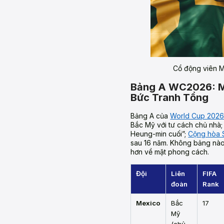
Cổ động viên 
Bảng A WC2026: Me
Bức Tranh Tổng
Bảng A của
World Cup 202
Bắc Mỹ với tư cách chủ nhà
Heung-min cuối”;
Cộng hòa 
sau 16 năm. Không bảng nào
hơn về mặt phong cách.
Đội
Liên
FIFA
đoàn
Rank
Mexico
Bắc
17
Mỹ