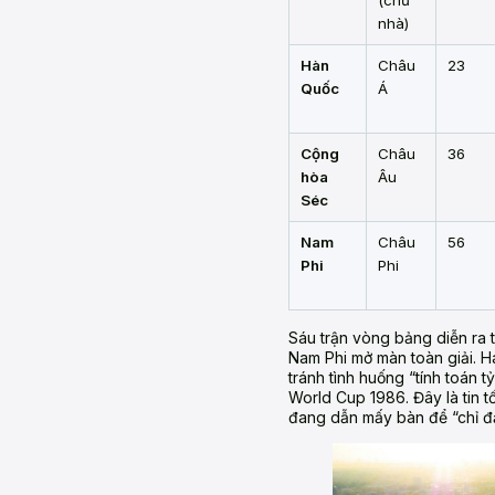
(chủ
nhà)
Hàn
Châu
23
Quốc
Á
Cộng
Châu
36
hòa
Âu
Séc
Nam
Châu
56
Phi
Phi
Sáu trận vòng bảng diễn ra 
Nam Phi mở màn toàn giải. H
tránh tình huống “tính toán 
World Cup 1986. Đây là tin tố
đang dẫn mấy bàn để “chỉ đạ