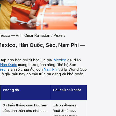
Mexico — Ảnh: Omar Ramadan / Pexels
xico, Hàn Quốc, Séc, Nam Phi —
6
tập hợp bốn đội từ bốn lục địa:
Mexico
đại diện
;
Hàn Quốc
mang theo gánh nặng “thế hệ Son
Séc
là ẩn số châu Âu; còn
Nam Phi
trở lại World Cup
 ở giải đấu này có cấu trúc đa dạng và khó đoán
Phong độ
Cầu thủ chủ chốt
3 chiến thắng giao hữu liên
Edson Álvarez,
tiếp, tinh thần chủ nhà cao
Raúl Jiménez,