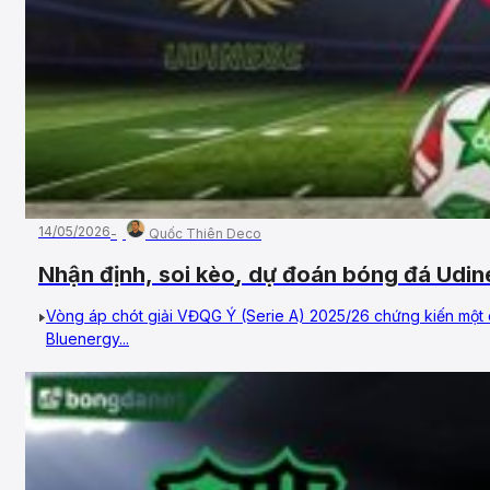
14/05/2026
Quốc Thiên Deco
Nhận định, soi kèo, dự đoán bóng đá Udi
– Vòng 37, VĐQG Ý
Vòng áp chót giải VĐQG Ý (Serie A) 2025/26 chứng kiến một c
Bluenergy...