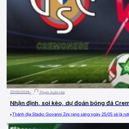
20/05/2026
Phạm Xuân Hải
Nhận định, soi kèo, dự đoán bóng đá Cre
Vòng 38, VĐQG Ý
Thánh địa Stadio Giovanni Zini rạng sáng ngày 25/05 sẽ là nơi