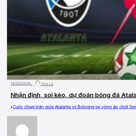
14/05/2026
Pha Lê
Nhận định, soi kèo, dự đoán bóng đá Ata
Vòng 37, VĐQG Ý
Cuộc chạm trán giữa Atalanta vs Bologna tại vòng áp chót Ser