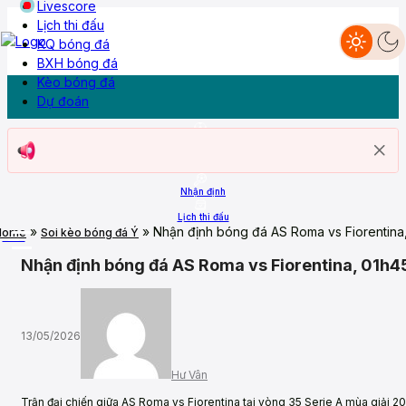
Livescore
Lịch thi đấu
KQ bóng đá
Dự đoán
BXH bóng đá
Nhận định
Livescore
Lịch thi đấu
KQ Bóng đá
BXH
Kèo bóng đá
Kèo bóng đá
Dự đoán
Trang chủ
ASEAN Cup 26
Nhận định
Lịch thi đấu
»
»
Nhận định bóng đá AS Roma vs Fiorentin
Home
Soi kèo bóng đá Ý
More
Nhận định bóng đá AS Roma vs Fiorentina, 01h
13/05/2026
Hư Vân
Trận đại chiến giữa AS Roma vs Fiorentina tại vòng 35 Serie A mùa giải 2