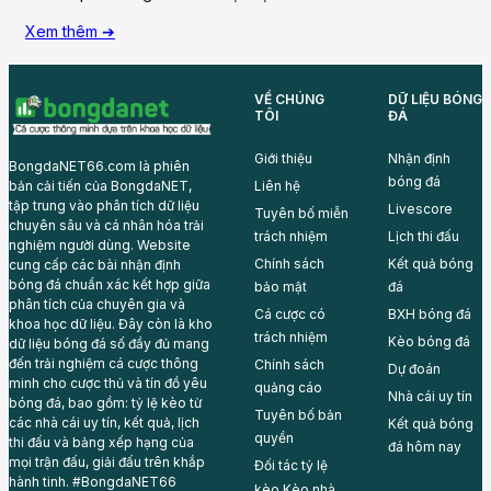
Xem thêm ➔
VỀ CHÚNG
DỮ LIỆU BÓNG
TÔI
ĐÁ
Giới thiệu
Nhận định
BongdaNET66.com là phiên
bóng đá
Liên hệ
bản cải tiến của BongdaNET,
tập trung vào phân tích dữ liệu
Livescore
Tuyên bố miễn
chuyên sâu và cá nhân hóa trải
trách nhiệm
Lịch thi đấu
nghiệm người dùng. Website
Chính sách
Kết quả bóng
cung cấp các bài nhận định
bóng đá chuẩn xác kết hợp giữa
bảo mật
đá
phân tích của chuyên gia và
Cá cược có
BXH bóng đá
khoa học dữ liệu. Đây còn là kho
trách nhiệm
Kèo bóng đá
dữ liệu bóng đá số đầy đủ mang
đến trải nghiệm cá cược thông
Chính sách
Dự đoán
minh cho cược thủ và tín đồ yêu
quảng cáo
Nhà cái uy tín
bóng đá, bao gồm: tỷ lệ kèo từ
Tuyên bố bản
các nhà cái uy tín, kết quả, lịch
Kết quả bóng
quyền
thi đấu và bảng xếp hạng của
đá hôm nay
mọi trận đấu, giải đấu trên khắp
Đối tác tỷ lệ
hành tinh. #BongdaNET66
kèo
Kèo nhà