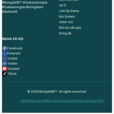
#BongdaNET #Soikeobongda
cái 5
#Dulieubongda #bongdaso
Link tải Game
#dulieu66
bài
Sunwin
chính chủ
Đối tác
kết quả
bóng đá
MẠNG XÃ HỘI
Facebook
Pinterest
Tumblr
Twitter
Youtube
Tiktok
© 2026 BongdaNET. All rights reserved.
Giới thiệu
Liên hệ
Điều khoản sử dụng
Chính sách bảo mật