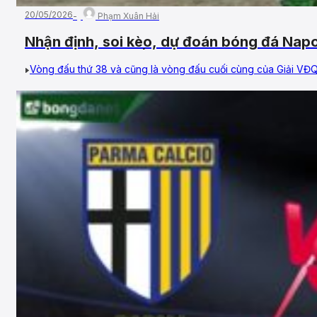
20/05/2026
Phạm Xuân Hải
Nhận định, soi kèo, dự đoán bóng đá Nap
Vòng 38, VĐQG Ý
Vòng đấu thứ 38 và cũng là vòng đấu cuối cùng của Giải VĐQG