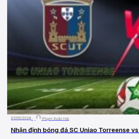
01/05/2026
Phạm Xuân Hải
Nhận định bóng đá SC Uniao Torreense vs
Vòng 32, Hạng 2 Bồ Đào Nha