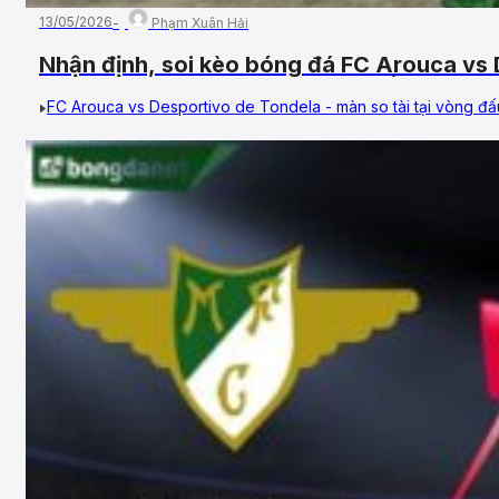
13/05/2026
Phạm Xuân Hải
Nhận định, soi kèo bóng đá FC Arouca vs
17/05/2026 – Vòng 34, VĐQG Bồ Đào Nha
FC Arouca vs Desportivo de Tondela - màn so tài tại vòng đấu