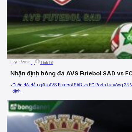
07/05/2026
Linh Lê
Nhận định bóng đá AVS Futebol SAD vs FC Porto
VĐQG Bồ Đào Nha
Cuộc đối đầu giữa AVS Futebol SAD vs FC Porto tại vòng 33
định...