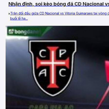
Nhận định, soi kèo bóng đá CD Nacional v
17/05/2026 – Vòng 34, VĐQG Bồ Đào Nha
Trận đối đầu giữa CD Nacional vs Vitoria Guimaraes tại vòng
buổi lễ hạ...