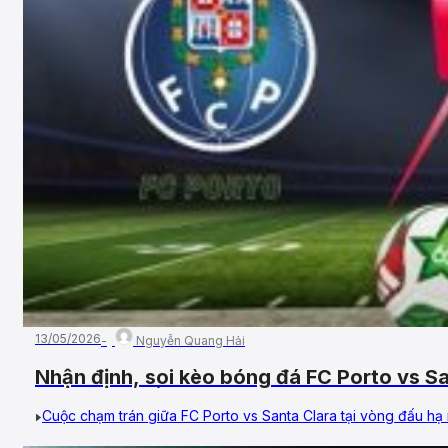
13/05/2026
Nguyễn Quang Hải
Nhận định, soi kèo bóng đá FC Porto vs S
34, VĐQG Bồ Đào Nha
Cuộc chạm trán giữa FC Porto vs Santa Clara tại vòng đấu hạ