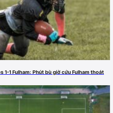
s 1-1 Fulham: Phút bù giờ cứu Fulham thoát