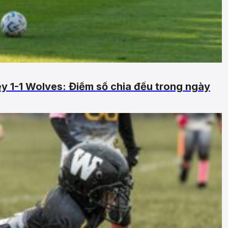
ey 1-1 Wolves: Điểm số chia đều trong ngày