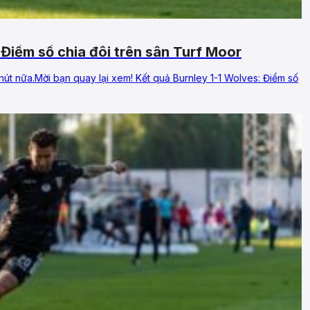
 Điểm số chia đôi trên sân Turf Moor
út nữa.Mời bạn quay lại xem! Kết quả Burnley 1-1 Wolves: Điểm số