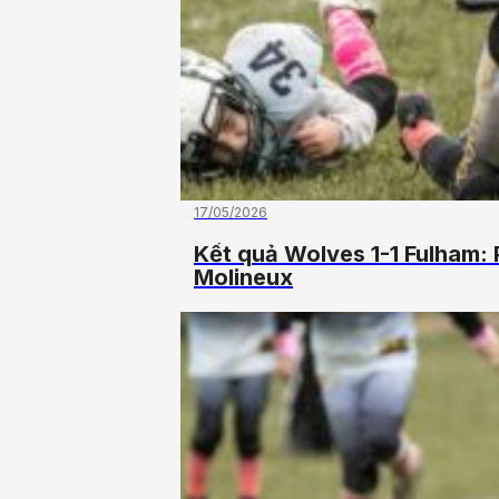
17/05/2026
Kết quả Wolves 1-1 Fulham: 
Molineux