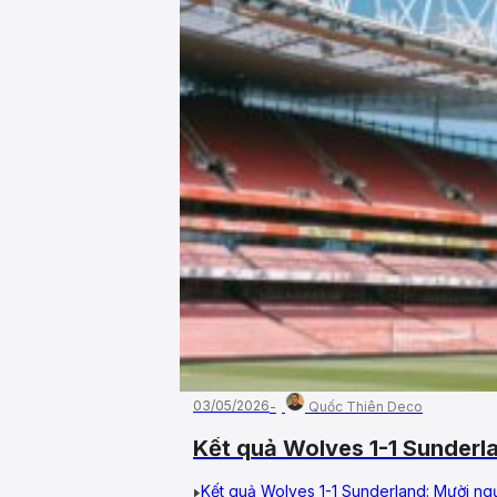
03/05/2026
Quốc Thiên Deco
Kết quả Wolves 1-1 Sunderl
Kết quả Wolves 1-1 Sunderland: Mười ng