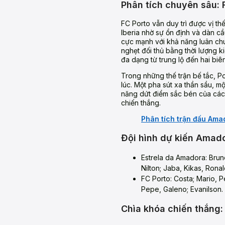
Phân tích chuyên sâu: F
FC Porto vẫn duy trì được vị t
Iberia nhờ sự ổn định và dàn cầu
cực mạnh với khả năng luân ch
nghẹt đối thủ bằng thời lượng 
đa dạng từ trung lộ đến hai biên
Trong những thế trận bế tắc, P
lúc. Một pha sút xa thần sầu, m
năng dứt điểm sắc bén của các 
chiến thắng.
Phân tích trận đấu Ama
Đội hình dự kiến Amado
Estrela da Amadora: Brun
Nilton; Jaba, Kikas, Ronal
FC Porto: Costa; Mario, 
Pepe, Galeno; Evanilson.
Chìa khóa chiến thắng