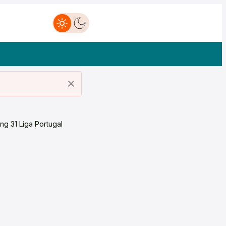
g 31 Liga Portugal