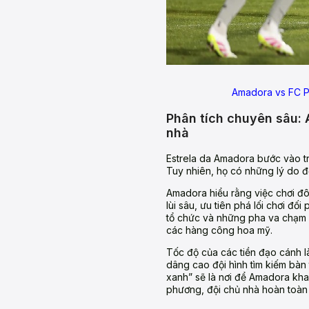
Amadora vs FC P
Phân tích chuyên sâu:
nhà
Estrela da Amadora bước vào tr
Tuy nhiên, họ có những lý do đ
Amadora hiểu rằng việc chơi đôi
lùi sâu, ưu tiên phá lối chơi đố
tổ chức và những pha va chạm 
các hàng công hoa mỹ.
Tốc độ của các tiền đạo cánh l
dâng cao đội hình tìm kiếm bàn
xanh” sẽ là nơi để Amadora kha
phương, đội chủ nhà hoàn toàn