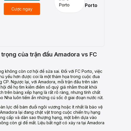
Porto
Cược ngay
 trọng của trận đấu Amadora vs FC
ng không còn cơ hội để sửa sai. Đối với FC Porto, việc
 thủ yếu hơn được coi là một thảm họa trong cuộc đua
g CP. Ngược lại, với Amadora, mỗi trận đấu trên sân
 hội để họ tìm kiếm điểm số quý giá nhằm thoát khỏi
 trên bảng xếp hạng là rất rõ ràng, nhưng tính chất
Đào Nha luôn tiềm ẩn những cú sốc ở giai đoạn nước rút.
àn lực để bám đuổi ngôi vương hoặc ít nhất là bảo vệ
 Amadora lại đang chật vật trong cuộc chiến trụ hạng
ẳng cấp và dàn sao thượng hạng, một bên dựa vào
hông còn gì để mất. Liệu bất ngờ có xảy ra tại Amadora