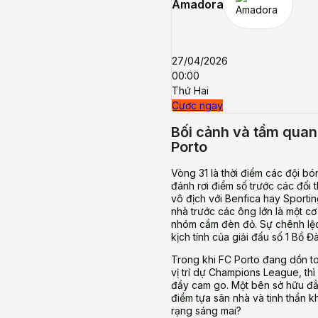
Amadora
27/04/2026
00:00
Thứ Hai
Cược ngay
Bối cảnh và tầm quan
Porto
Vòng 31 là thời điểm các đội bó
đánh rơi điểm số trước các đối
vô địch với Benfica hay Sportin
nhà trước các ông lớn là một cơ
nhóm cầm đèn đỏ. Sự chênh lệch
kịch tính của giải đấu số 1 Bồ 
Trong khi FC Porto đang dồn to
vị trí dự Champions League, thì
đầy cam go. Một bên sở hữu đ
điểm tựa sân nhà và tinh thần k
rạng sáng mai?