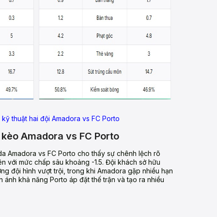
kỹ thuật hai đội Amadora vs FC Porto
 lệ kèo Amadora vs FC Porto
a da Amadora vs FC Porto cho thấy sự chênh lệch rõ
ên với mức chấp sâu khoảng -1.5. Đội khách sở hữu
ng đội hình vượt trội, trong khi Amadora gặp nhiều hạn
n ánh khả năng Porto áp đặt thế trận và tạo ra nhiều