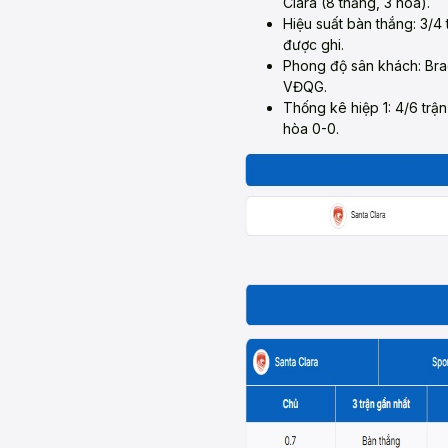
Clara (8 thắng, 3 hòa).
Hiệu suất bàn thắng: 3/4
được ghi.
Phong độ sân khách: Braga
VĐQG.
Thống kê hiệp 1: 4/6 trận 
hòa 0-0.