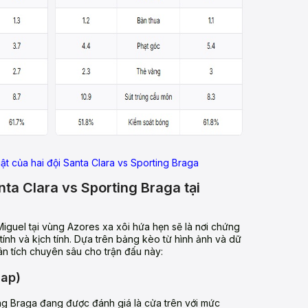
ật của hai đội Santa Clara vs Sporting Braga
nta Clara vs Sporting Braga tại
guel tại vùng Azores xa xôi hứa hẹn sẽ là nơi chứng
ính và kịch tính. Dựa trên bảng kèo từ hình ảnh và dữ
hân tích chuyên sâu cho trận đấu này:
cap)
ng Braga đang được đánh giá là cửa trên với mức