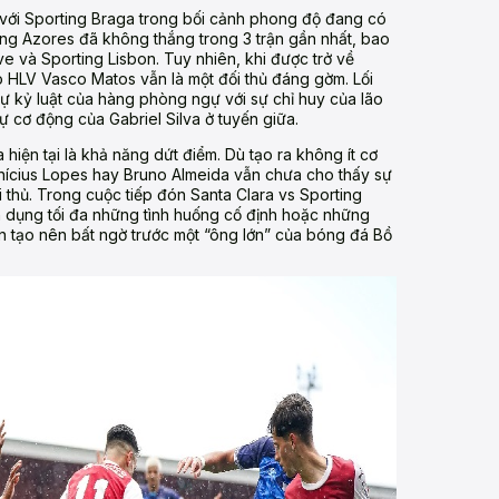
 với Sporting Braga trong bối cảnh phong độ đang có
ùng Azores đã không thắng trong 3 trận gần nhất, bao
e và Sporting Lisbon. Tuy nhiên, khi được trở về
rò HLV Vasco Matos vẫn là một đối thủ đáng gờm. Lối
sự kỷ luật của hàng phòng ngự với sự chỉ huy của lão
 cơ động của Gabriel Silva ở tuyến giữa.
 hiện tại là khả năng dứt điểm. Dù tạo ra không ít cơ
inícius Lopes hay Bruno Almeida vẫn chưa cho thấy sự
ối thủ. Trong cuộc tiếp đón Santa Clara vs Sporting
n dụng tối đa những tình huống cố định hoặc những
tạo nên bất ngờ trước một “ông lớn” của bóng đá Bồ