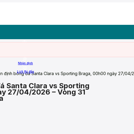
Trang chủ
ASEAN Cup 26
Nhận định
Lịch thi đấu
n định bóng đá Santa Clara vs Sporting Braga, 00h00 ngày 27/04
á Santa Clara vs Sporting
ày 27/04/2026 – Vòng 31
a