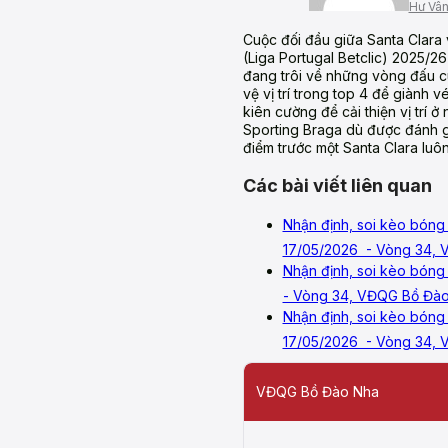
Hư Vâ
Cuộc đối đầu giữa Santa Clara
(Liga Portugal Betclic) 2025/26
đang trôi về những vòng đấu c
vệ vị trí trong top 4 để giành 
kiên cường để cải thiện vị trí
Sporting Braga dù được đánh g
điểm trước một Santa Clara luôn
Các bài viết liên quan
Nhận định, soi kèo bóng 
17/05/2026 - Vòng 34,
Nhận định, soi kèo bóng
- Vòng 34, VĐQG Bồ Đà
Nhận định, soi kèo bóng 
17/05/2026 - Vòng 34,
VĐQG Bồ Đào Nha