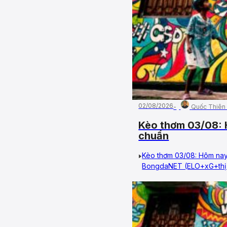
02/08/2026
Quốc Thiên
Kèo thơm 03/08: 
chuẩn
Kèo thơm 03/08: Hôm nay
BongdaNET (ELO+xG+thị t