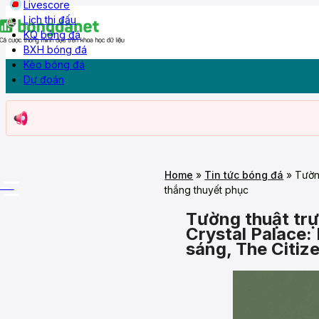
Livescore
Lịch thi đấu
KQ bóng đá
Dự đoán
BXH bóng đá
Nhận định
Livescore
Lịch thi đấu
KQ Bóng đá
BXH
Kèo bóng đá
Kèo bóng đá
Dự đoán
Home
»
Tin tức bóng đá
»
Tườn
More
thắng thuyết phục
Tường thuật trự
Crystal Palace
sáng, The Citiz