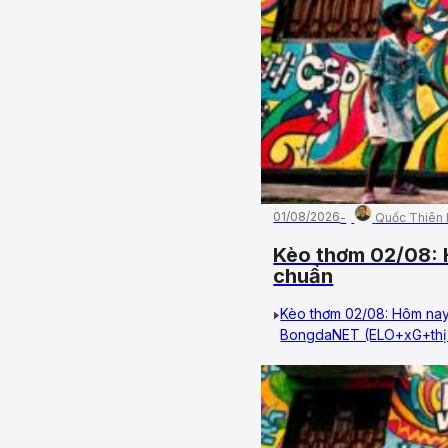
01/08/2026
Quốc Thiên
Kèo thơm 02/08: 
chuẩn
Kèo thơm 02/08: Hôm nay
BongdaNET (ELO+xG+thị t