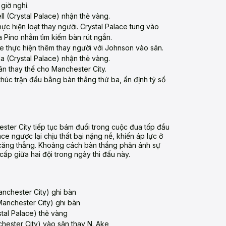
giờ nghỉ.
ell (Crystal Palace) nhận thẻ vàng.
thực hiện loạt thay người. Crystal Palace tung vào
 Pino nhằm tìm kiếm bàn rút ngắn.
ace thực hiện thêm thay người với Johnson vào sân.
a (Crystal Palace) nhận thẻ vàng.
ân thay thế cho Manchester City.
 thúc trận đấu bằng bàn thắng thứ ba, ấn định tỷ số
ster City tiếp tục bám đuổi trong cuộc đua tốp đầu
ce ngược lại chịu thất bại nặng nề, khiến áp lực ở
căng thẳng. Khoảng cách bàn thắng phản ánh sự
ấp giữa hai đội trong ngày thi đấu này.
chester City) ghi bàn
anchester City) ghi bàn
stal Palace) thẻ vàng
ester City) vào sân thay N. Ake