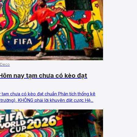
 Deco
Hôm nay tạm chưa có kèo đạt
 tạm chưa có kèo đạt chuẩn Phân tích thống kê
rường), KHÔNG phải lời khuyên đặt cược Hệ...