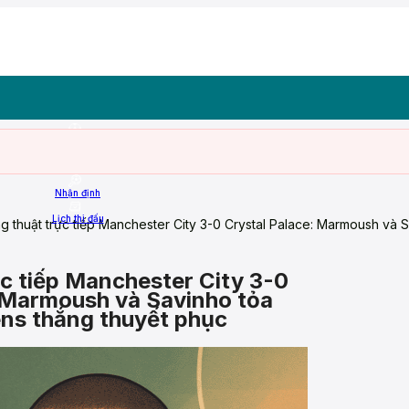
Trang chủ
ASEAN Cup 26
Nhận định
Lịch thi đấu
g thuật trực tiếp Manchester City 3-0 Crystal Palace: Marmoush và S
c tiếp Manchester City 3-0
: Marmoush và Savinho tỏa
ens thắng thuyết phục