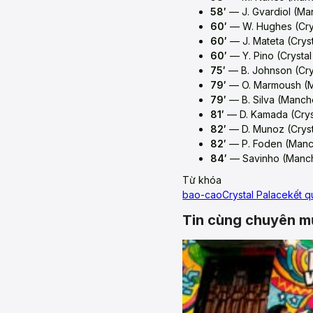
58′
— J. Gvardiol (Man
60′
— W. Hughes (Crys
60′
— J. Mateta (Cryst
60′
— Y. Pino (Crystal
75′
— B. Johnson (Cry
79′
— O. Marmoush (Ma
79′
— B. Silva (Manche
81′
— D. Kamada (Crys
82′
— D. Munoz (Cryst
82′
— P. Foden (Manch
84′
— Savinho (Manche
Từ khóa
bao-cao
Crystal Palace
kết 
Tin cùng chuyên m