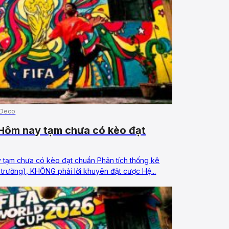
 Deco
Hôm nay tạm chưa có kèo đạt
 tạm chưa có kèo đạt chuẩn Phân tích thống kê
rường), KHÔNG phải lời khuyên đặt cược Hệ...