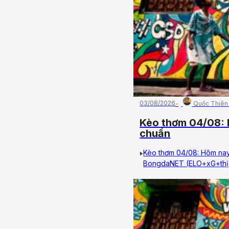
03/08/2026
Quốc Thiên
Kèo thơm 04/08: 
chuẩn
Kèo thơm 04/08: Hôm nay
BongdaNET (ELO+xG+thị t