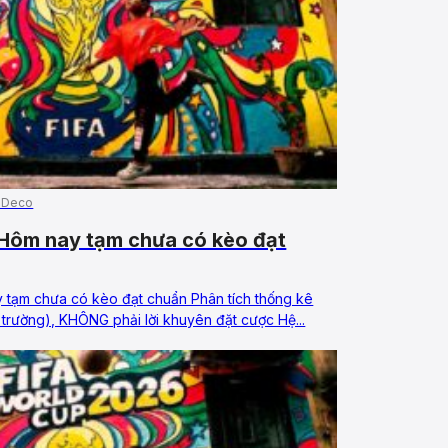
 Deco
Hôm nay tạm chưa có kèo đạt
 tạm chưa có kèo đạt chuẩn Phân tích thống kê
rường), KHÔNG phải lời khuyên đặt cược Hệ...