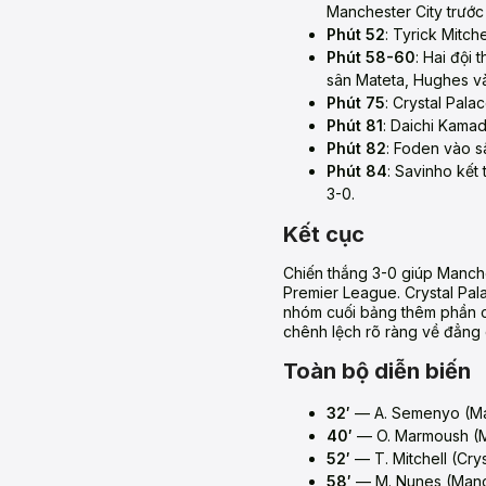
Manchester City trước 
Phút 52
: Tyrick Mitch
Phút 58-60
: Hai đội 
sân Mateta, Hughes và
Phút 75
: Crystal Pal
Phút 81
: Daichi Kamad
Phút 82
: Foden vào s
Phút 84
: Savinho kết
3-0.
Kết cục
Chiến thắng 3-0 giúp Manche
Premier League. Crystal Pala
nhóm cuối bảng thêm phần 
chênh lệch rõ ràng về đẳng c
Toàn bộ diễn biến
32′
— A. Semenyo (Man
40′
— O. Marmoush (M
52′
— T. Mitchell (Cry
58′
— M. Nunes (Manch